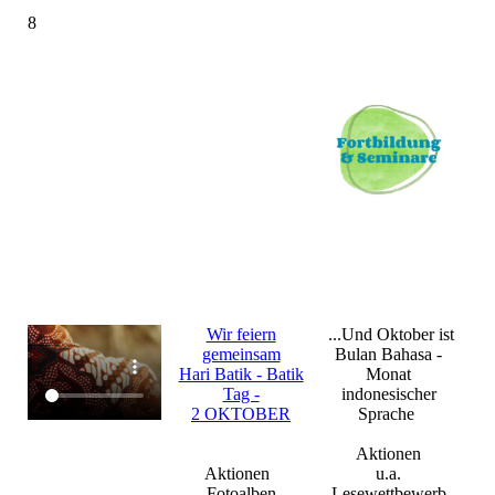
8
Wir feiern
...Und Oktober ist
gemeinsam
Bulan Bahasa -
Hari Batik - Batik
Monat
Tag -
indonesischer
2 OKTOBER
Sprache
Aktionen
Aktionen
u.a.
Fotoalben
Lesewettbewerb