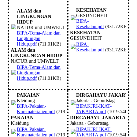
KESEHATAN
ALAM dan
GESUNDHEIT
LINGKUNGAN
BIPA-
HIDUP
Kesehatan.pdf
(931.72KB)
NATUR und UMWELT
KESEHATAN
BIPA-Tema-Alam dan
GESUNDHEIT
Lingkungan
Hidup.pdf
(711.01KB)
BIPA-
Kesehatan.pdf
(931.72KB)
ALAM dan
LINGKUNGAN HIDUP
NATUR und UMWELT
BIPA-Tema-Alam dan
Lingkungan
Hidup.pdf
(711.01KB)
PAKAIAN
DIRGAHAYU JAKARTA
Kleidung
Jakarta - Geburtstag
BIPA-Pakaian-
BIPAKJRI-IKAT-
Kursmaterialien.pdf
(719.5KB)
JAKARTA.pdf
(1019.54KB)
PAKAIAN
DIRGAHAYU JAKARTA
Kleidung
Jakarta - Geburtstag
BIPA-Pakaian-
BIPAKJRI-IKAT-
Kursmaterialien.pdf
(719.5KB)
JAKARTA.pdf
(1019.54KB)