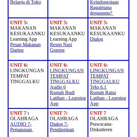
Belanja di Toko
Keindonesiaan
Bagaimana
denganmu?
UNIT 5:
UNIT 5:
UNIT 5:
MAKANAN
MAKANAN
MAKANAN
KESUKAANKU
KESUKAANKU
KESUKAANKU
Learning App
Learning App
Dialog
Pesan Makanan
Resep Nasi
Daring
Goreng
UNIT 6:
UNIT 6:
UNIT 6:
LINGKUNGAN
LINGKUNGAN
LINGKUNGAN
TEMPAT
TEMPAT
TEMPAT
TINGGALKU
TINGGALKU
TINGGALKU
Audio 6
Teks 6.1
Rumah Budi
Rumah Raisa
Latihan - Learning
Latihan - Learning
App
App
UNIT 7
:
UNIT 7:
UNIT 7
OLAHRAGA
OLAHRAGA
OLAHRAGA
AUDIO 7-
Dialog 7-
Prawacana-
Pemanasan
Pendinginan
Diskutieren