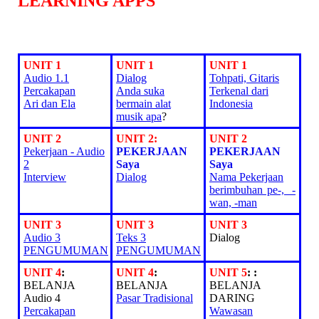
LEARNING APPS
UNIT 1
UNIT 1
UNIT 1
Audio 1.1
Dialog
Tohpati, Gitaris
Percakapan
Anda suka
Terkenal dari
Ari dan Ela
bermain alat
Indonesia
musik apa
?
UNIT 2
UNIT 2:
UNIT 2
Pekerjaan - Audio
PEKERJAAN
PEKERJAAN
2
Saya
Saya
Interview
Dialog
Nama Pekerjaan
berimbuhan pe-, -
wan, -man
UNIT 3
UNIT 3
UNIT 3
Audio 3
Teks 3
Dialog
PENGUMUMAN
PENGUMUMAN
UNIT 4
:
UNIT 4
:
UNIT 5
: :
BELANJA
BELANJA
BELANJA
Audio 4
Pasar Tradisional
DARING
Percakapan
Wawasan